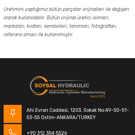
Üretimini yaptığımız bütün parçalar orijinalleri ile değişen
olarak kullanılabilir. Bütün orijinal üretici isimleri,
markaları, kodları, sembolleri, tanımları, fotoğrafları,
referans amacı ile kullanılmıştır.
Ahi Evran Caddesi, 1203. Sokak No:49-50-51-
53-55 Ostim-ANKARA/TURKEY
+90 312 354 5526