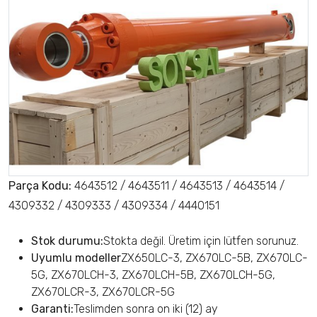
Parça Kodu:
4643512 / 4643511 / 4643513 / 4643514 /
4309332 / 4309333 / 4309334 / 4440151
Stok durumu:
Stokta değil. Üretim için lütfen sorunuz.
Uyumlu modeller
ZX650LC-3, ZX670LC-5B, ZX670LC-
5G, ZX670LCH-3, ZX670LCH-5B, ZX670LCH-5G,
ZX670LCR-3, ZX670LCR-5G
Garanti:
Teslimden sonra on iki (12) ay